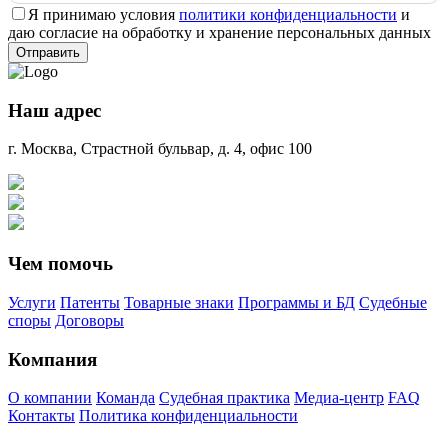
Я принимаю условия
политики конфиденциальности
и
даю согласие на обработку и хранение персональных данных
Наш адрес
г. Москва, Страстной бульвар, д. 4, офис 100
Чем помочь
Услуги
Патенты
Товарные знаки
Программы и БД
Судебные
споры
Договоры
Компания
О компании
Команда
Судебная практика
Медиа-центр
FAQ
Контакты
Политика конфиденциальности