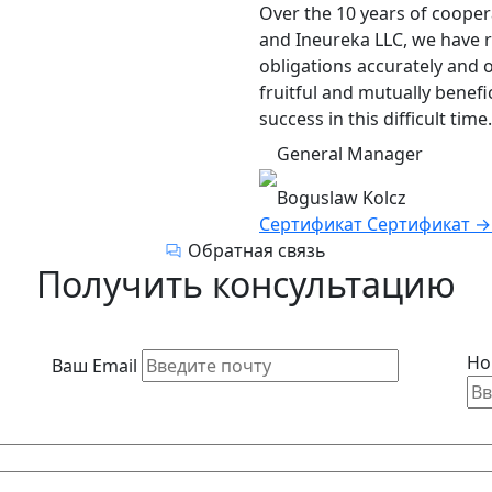
Over the 10 years of coope
and Ineureka LLC, we have r
obligations accurately and 
fruitful and mutually benef
success in this difficult time.
General Manager
Boguslaw Kolcz
Сертификат
Сертификат
→
Обратная связь
Получить консультацию
Но
Ваш Email