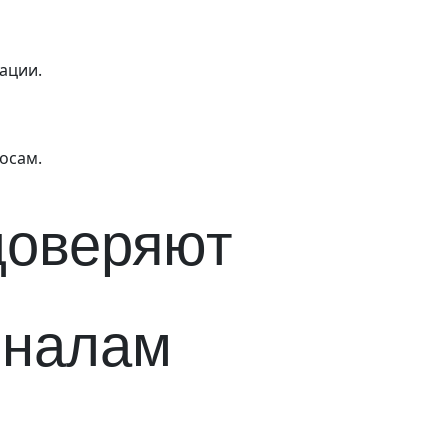
ации.
осам.
доверяют
оналам