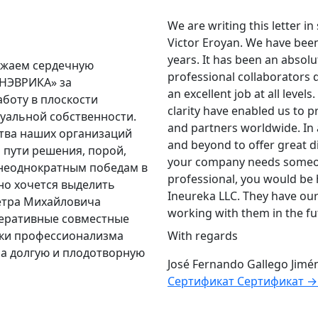
We are writing this letter i
Victor Eroyan. We have bee
years. It has been an absol
ажаем сердечную
professional collaborators d
ИНЭВРИКА» за
an excellent job at all level
боту в плоскости
clarity have enabled us to pr
уальной собственности.
and partners worldwide. In 
тва наших организаций
and beyond to offer great dil
пути решения, порой,
your company needs someone
 неоднократным победам в
professional, you would be 
но хочется выделить
Ineureka LLC. They have our
етра Михайловича
working with them in the fu
перативные совместные
нки профессионализма
With regards
на долгую и плодотворную
José Fernando Gallego Jimé
Сертификат
Сертификат
→